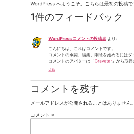
コ
WordPress へようこそ。こちらは最初の
ン
1件のフィードバック
テ
ン
ツ
WordPress コメントの投稿者
より:
に
ス
こんにちは、これはコメントです。
キ
コメントの承認、編集、削除を始めるにはダ
ッ
コメントのアバターは「
Gravatar
」から取得
プ
返信
コメントを残す
メールアドレスが公開されることはありません
コメント
※